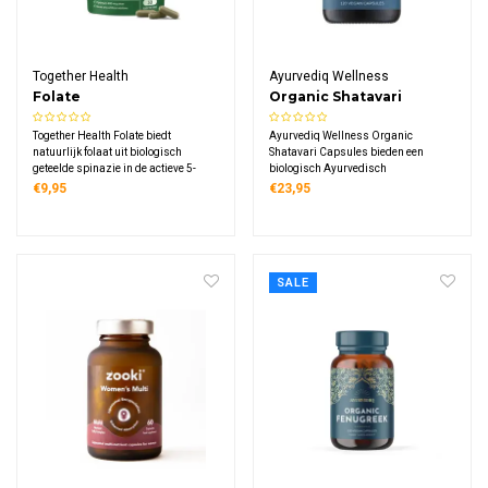
Together Health
Ayurvediq Wellness
Folate
Organic Shatavari
Capsules
Together Health Folate biedt
Ayurvediq Wellness Organic
natuurlijk folaat uit biologisch
Shatavari Capsules bieden een
geteelde spinazie in de actieve 5-
biologisch Ayurvedisch
MTHF vorm die direct door het
kruidensupplement met 400 mg
€9,95
€23,95
lichaam kan worden gebruikt. Elke
shatavari wortel per capsule. Dit
capsule levert 400 mcg folaat voor
traditionele extract is gecertificeerd
dagelijkse ondersteuning zonder
biologisch en geschikt voor
synthetische toevoegingen.
veganisten.
SALE