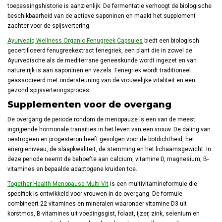
toepassingshistorie is aanzienlijk. De fermentatie verhoogt de biologische
beschikbaarheid van de actieve saponinen en maakt het supplement
zachter voor de spijsvertering.
Ayurvediq Wellness Organic Fenugreek Capsules
biedt een biologisch
gecertificeerd fenugreekextract fenegriek, een plant die in zowel de
Ayurvedische als de mediterrane geneeskunde wordt ingezet en van
nature rijk is aan saponinen en vezels. Fenegriek wordt traditioneel
geassocieerd met ondersteuning van de vrouwelijke vitaliteit en een
gezond spijsverteringsproces.
Supplementen voor de overgang
De overgang de periode rondom de menopauze is een van de meest
ingrijpende hormonale transities in het leven van een vrouw. De daling van
oestrogeen en progesteron heeft gevolgen voor de botdichtheid, het
energieniveau, de slaapkwaliteit, de stemming en het lichaamsgewicht. In
deze periode neemt de behoefte aan calcium, vitamine D, magnesium, B-
vitamines en bepaalde adaptogene kruiden toe.
Together Health Menopause Multi Vit
is een multivitamineformule die
specifiek is ontwikkeld voor vrouwen in de overgang. De formule
combineert 22 vitamines en mineralen waaronder vitamine D3 uit
korstmos, B-vitamines uit voedingsgist, folaat, ijzer, zink, selenium en