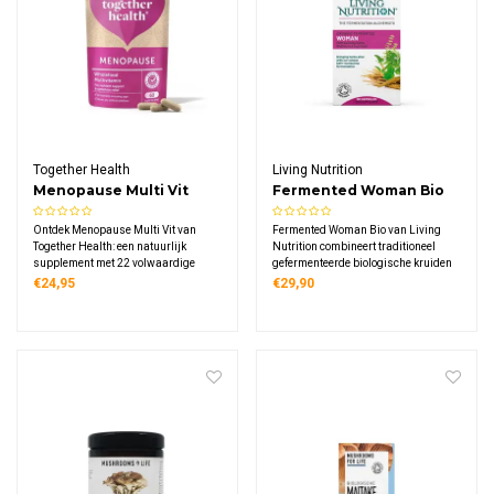
Together Health
Living Nutrition
Menopause Multi Vit
Fermented Woman Bio
Ontdek Menopause Multi Vit van
Fermented Woman Bio van Living
Together Health: een natuurlijk
Nutrition combineert traditioneel
supplement met 22 volwaardige
gefermenteerde biologische kruiden
vitamines, mineralen en
zoals ashwagandha, shatavari en
€24,95
€29,90
kruidenextracten zoals
heilige basilicum. Deze unieke
ashwagandha en salie, verpakt in
formule is speciaal ontwikkeld voor
veganistische capsules en
vrouwen.
duurzame materialen.