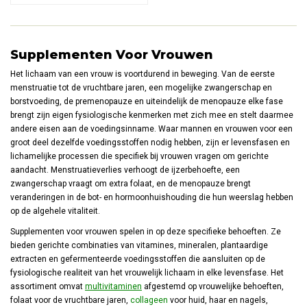
polyfenolen, enzymen en microflora
met verhoogde bio-beschikbaarheid.
Supplementen Voor Vrouwen
Het lichaam van een vrouw is voortdurend in beweging. Van de eerste
menstruatie tot de vruchtbare jaren, een mogelijke zwangerschap en
borstvoeding, de premenopauze en uiteindelijk de menopauze elke fase
brengt zijn eigen fysiologische kenmerken met zich mee en stelt daarmee
andere eisen aan de voedingsinname. Waar mannen en vrouwen voor een
groot deel dezelfde voedingsstoffen nodig hebben, zijn er levensfasen en
lichamelijke processen die specifiek bij vrouwen vragen om gerichte
aandacht. Menstruatieverlies verhoogt de ijzerbehoefte, een
zwangerschap vraagt om extra folaat, en de menopauze brengt
veranderingen in de bot- en hormoonhuishouding die hun weerslag hebben
op de algehele vitaliteit.
Supplementen voor vrouwen spelen in op deze specifieke behoeften. Ze
bieden gerichte combinaties van vitamines, mineralen, plantaardige
extracten en gefermenteerde voedingsstoffen die aansluiten op de
fysiologische realiteit van het vrouwelijk lichaam in elke levensfase. Het
assortiment omvat
multivitaminen
afgestemd op vrouwelijke behoeften,
folaat voor de vruchtbare jaren,
collageen
voor huid, haar en nagels,