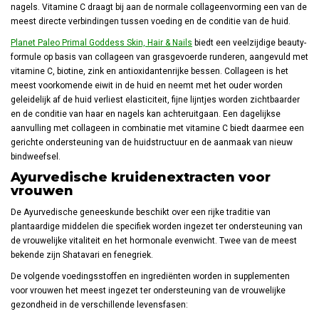
nagels. Vitamine C draagt bij aan de normale collageenvorming een van de
meest directe verbindingen tussen voeding en de conditie van de huid.
Planet Paleo Primal Goddess Skin, Hair & Nails
biedt een veelzijdige beauty-
formule op basis van collageen van grasgevoerde runderen, aangevuld met
vitamine C, biotine, zink en antioxidantenrijke bessen. Collageen is het
meest voorkomende eiwit in de huid en neemt met het ouder worden
geleidelijk af de huid verliest elasticiteit, fijne lijntjes worden zichtbaarder
en de conditie van haar en nagels kan achteruitgaan. Een dagelijkse
aanvulling met collageen in combinatie met vitamine C biedt daarmee een
gerichte ondersteuning van de huidstructuur en de aanmaak van nieuw
bindweefsel.
Ayurvedische kruidenextracten voor
vrouwen
De Ayurvedische geneeskunde beschikt over een rijke traditie van
plantaardige middelen die specifiek worden ingezet ter ondersteuning van
de vrouwelijke vitaliteit en het hormonale evenwicht. Twee van de meest
bekende zijn Shatavari en fenegriek.
De volgende voedingsstoffen en ingrediënten worden in supplementen
voor vrouwen het meest ingezet ter ondersteuning van de vrouwelijke
gezondheid in de verschillende levensfasen: