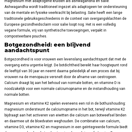
magnesium met adaptogene kruiden als ashwagandha en salie.
Ashwagandha wordt traditioneel ingezet als adaptogeen ter ondersteuning
van de mentale en fysieke veerkracht bij belasting. Salie heeft een lange
traditionele gebruiksgeschiedenis in de context van overgangsklachten de
Europese gezondheidsclaim voor salie loopt nog. Het is een volledig
vegane formule, vrij van synthetische toevoegingen, verpakt in
composteerbare pouches.
Botgezondheid: een blijvend
aandachtspunt
Botgezondheid is voor vrouwen een levenslang aandachtspunt dat met de
overgang extra urgentie krijgt. De botdichtheid bereikt haar hoogtepunt rond
de leeftijd van 30 jaar en neemt daarna geleidelijk af een proces dat bij
vrouwen na de menopauze versnelt door de afname van oestrogeen.
Calcium draagt bij aan het behoud van normale botten, en vitamine D is
noodzakelijk voor een normale calciumopname en de instandhouding van
normale botten.
Magnesium en vitamine K2 spelen eveneens een rol in de bothuishouding:
magnesium ondersteunt de calciumopname in het bot, terwijl vitamine K2
bijdraagt aan het activeren van eiwitten die calcium aan botweefsel binden
en daarmee uit de bloedvaten weghouden. De combinatie van calcium,
vitamine D3, vitamine K2 en magnesium in een geïntegreerde formule biedt