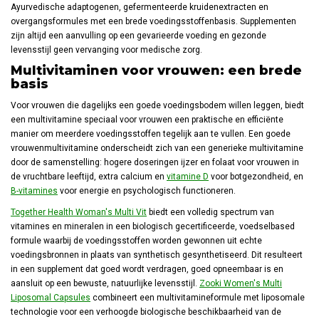
Ayurvedische adaptogenen, gefermenteerde kruidenextracten en
overgangsformules met een brede voedingsstoffenbasis. Supplementen
zijn altijd een aanvulling op een gevarieerde voeding en gezonde
levensstijl geen vervanging voor medische zorg.
Multivitaminen voor vrouwen: een brede
basis
Voor vrouwen die dagelijks een goede voedingsbodem willen leggen, biedt
een multivitamine speciaal voor vrouwen een praktische en efficiënte
manier om meerdere voedingsstoffen tegelijk aan te vullen. Een goede
vrouwenmultivitamine onderscheidt zich van een generieke multivitamine
door de samenstelling: hogere doseringen ijzer en folaat voor vrouwen in
de vruchtbare leeftijd, extra calcium en
vitamine D
voor botgezondheid, en
B-vitamines
voor energie en psychologisch functioneren.
Together Health Woman's Multi Vit
biedt een volledig spectrum van
vitamines en mineralen in een biologisch gecertificeerde, voedselbased
formule waarbij de voedingsstoffen worden gewonnen uit echte
voedingsbronnen in plaats van synthetisch gesynthetiseerd. Dit resulteert
in een supplement dat goed wordt verdragen, goed opneembaar is en
aansluit op een bewuste, natuurlijke levensstijl.
Zooki Women's Multi
Liposomal Capsules
combineert een multivitamineformule met liposomale
technologie voor een verhoogde biologische beschikbaarheid van de