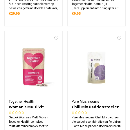
Bio is een voedingssupplement op
Together Health: natuurlijk
basis van gefermenteerde shatavari,
ijzersupplement met 16mg ijzer uit
verpakt in 60 biologische capsules
voedingsgist, verrijkt met vitamine
€29,90
€9,95
voor dagelijks gebruik
B6, B12 en folaat, mild voor de maag,
veganistisch en geschikt tijdens
zwangerschap met duurzame
verpakking.
Together Health
Pure Mushrooms
Woman’s Multi Vit
Chill Mix Paddenstoelen
Extract Capsules Bio
Ontdek Woman's Multi Vit van
Pure Mushrooms Chill Mix biedt een
Together Health: compleet
biologische combinatie van Reishi en
multivitaminecomplex met 22
Lion's Mane paddenstoelen extract in