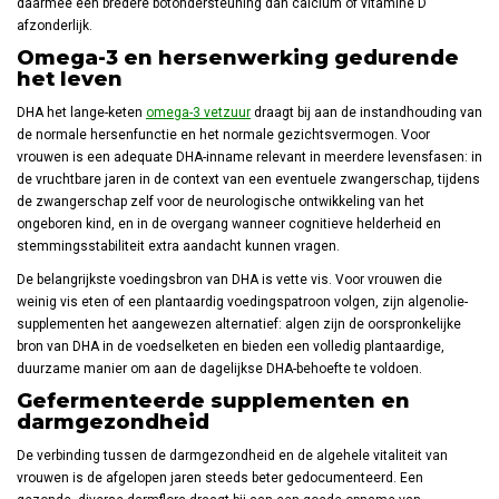
daarmee een bredere botondersteuning dan calcium of vitamine D
afzonderlijk.
Omega-3 en hersenwerking gedurende
het leven
DHA het lange-keten
omega-3 vetzuur
draagt bij aan de instandhouding van
de normale hersenfunctie en het normale gezichtsvermogen. Voor
vrouwen is een adequate DHA-inname relevant in meerdere levensfasen: in
de vruchtbare jaren in de context van een eventuele zwangerschap, tijdens
de zwangerschap zelf voor de neurologische ontwikkeling van het
ongeboren kind, en in de overgang wanneer cognitieve helderheid en
stemmingsstabiliteit extra aandacht kunnen vragen.
De belangrijkste voedingsbron van DHA is vette vis. Voor vrouwen die
weinig vis eten of een plantaardig voedingspatroon volgen, zijn algenolie-
supplementen het aangewezen alternatief: algen zijn de oorspronkelijke
bron van DHA in de voedselketen en bieden een volledig plantaardige,
duurzame manier om aan de dagelijkse DHA-behoefte te voldoen.
Gefermenteerde supplementen en
darmgezondheid
De verbinding tussen de darmgezondheid en de algehele vitaliteit van
vrouwen is de afgelopen jaren steeds beter gedocumenteerd. Een