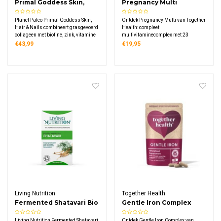
Primal Goddess Skin,
Pregnancy Multi
Hair & Nails
Planet Paleo Primal Goddess Skin,
Ontdek Pregnancy Multi van Together
Hair & Nails combineert grasgevoerd
Health: compleet
collageen met biotine, zink, vitamine
multivitaminecomplex met 23
C en E, hyaluronzuur en
natuurlijke vitamines en mineralen,
€43,99
€19,95
antioxidantrijke bessen. Biotine voor
inclusief 400 mcg folaat, speciaal
haar, zink voor huid/haar/nagels.
ontwikkeld voor zwangeren,
Winnaar Beauty Shortlist Award.
veganistisch en verpakt in
composteerbaar materiaal.
Living Nutrition
Together Health
Fermented Shatavari Bio
Gentle Iron Complex
Living Nutrition Fermented Shatavari
Ontdek Gentle Iron Complex van