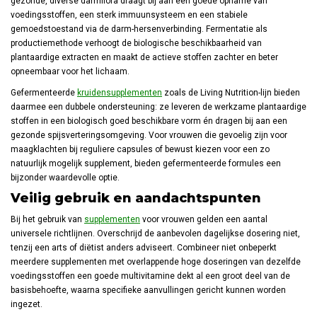
gezonde, diverse darmflora draagt bij aan een goede opname van
voedingsstoffen, een sterk immuunsysteem en een stabiele
gemoedstoestand via de darm-hersenverbinding. Fermentatie als
productiemethode verhoogt de biologische beschikbaarheid van
plantaardige extracten en maakt de actieve stoffen zachter en beter
opneembaar voor het lichaam.
Gefermenteerde
kruidensupplementen
zoals de Living Nutrition-lijn bieden
daarmee een dubbele ondersteuning: ze leveren de werkzame plantaardige
stoffen in een biologisch goed beschikbare vorm én dragen bij aan een
gezonde spijsverteringsomgeving. Voor vrouwen die gevoelig zijn voor
maagklachten bij reguliere capsules of bewust kiezen voor een zo
natuurlijk mogelijk supplement, bieden gefermenteerde formules een
bijzonder waardevolle optie.
Veilig gebruik en aandachtspunten
Bij het gebruik van
supplementen
voor vrouwen gelden een aantal
universele richtlijnen. Overschrijd de aanbevolen dagelijkse dosering niet,
tenzij een arts of diëtist anders adviseert. Combineer niet onbeperkt
meerdere supplementen met overlappende hoge doseringen van dezelfde
voedingsstoffen een goede multivitamine dekt al een groot deel van de
basisbehoefte, waarna specifieke aanvullingen gericht kunnen worden
ingezet.