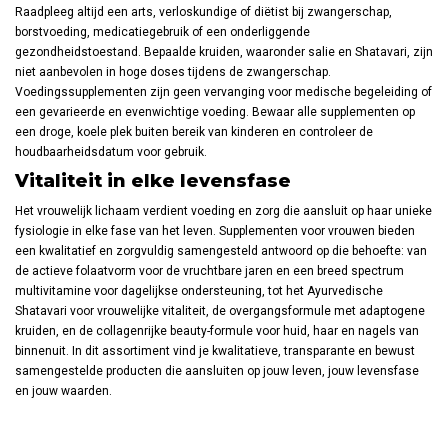
Raadpleeg altijd een arts, verloskundige of diëtist bij zwangerschap,
borstvoeding, medicatiegebruik of een onderliggende
gezondheidstoestand. Bepaalde kruiden, waaronder salie en Shatavari, zijn
niet aanbevolen in hoge doses tijdens de zwangerschap.
Voedingssupplementen zijn geen vervanging voor medische begeleiding of
een gevarieerde en evenwichtige voeding. Bewaar alle supplementen op
een droge, koele plek buiten bereik van kinderen en controleer de
houdbaarheidsdatum voor gebruik.
Vitaliteit in elke levensfase
Het vrouwelijk lichaam verdient voeding en zorg die aansluit op haar unieke
fysiologie in elke fase van het leven. Supplementen voor vrouwen bieden
een kwalitatief en zorgvuldig samengesteld antwoord op die behoefte: van
de actieve folaatvorm voor de vruchtbare jaren en een breed spectrum
multivitamine voor dagelijkse ondersteuning, tot het Ayurvedische
Shatavari voor vrouwelijke vitaliteit, de overgangsformule met adaptogene
kruiden, en de collagenrijke beauty-formule voor huid, haar en nagels van
binnenuit. In dit assortiment vind je kwalitatieve, transparante en bewust
samengestelde producten die aansluiten op jouw leven, jouw levensfase
en jouw waarden.