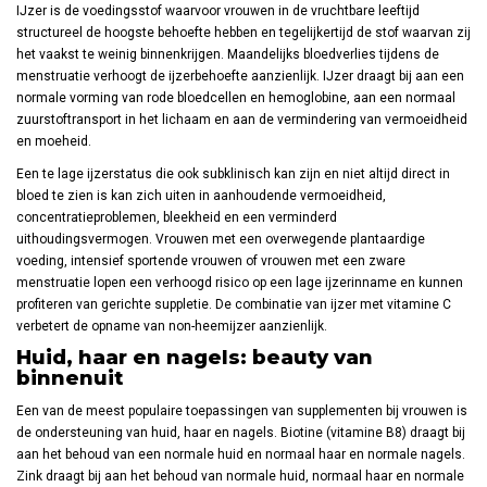
IJzer is de voedingsstof waarvoor vrouwen in de vruchtbare leeftijd
structureel de hoogste behoefte hebben en tegelijkertijd de stof waarvan zij
het vaakst te weinig binnenkrijgen. Maandelijks bloedverlies tijdens de
menstruatie verhoogt de ijzerbehoefte aanzienlijk. IJzer draagt bij aan een
normale vorming van rode bloedcellen en hemoglobine, aan een normaal
zuurstoftransport in het lichaam en aan de vermindering van vermoeidheid
en moeheid.
Een te lage ijzerstatus die ook subklinisch kan zijn en niet altijd direct in
bloed te zien is kan zich uiten in aanhoudende vermoeidheid,
concentratieproblemen, bleekheid en een verminderd
uithoudingsvermogen. Vrouwen met een overwegende plantaardige
voeding, intensief sportende vrouwen of vrouwen met een zware
menstruatie lopen een verhoogd risico op een lage ijzerinname en kunnen
profiteren van gerichte suppletie. De combinatie van ijzer met vitamine C
verbetert de opname van non-heemijzer aanzienlijk.
Huid, haar en nagels: beauty van
binnenuit
Een van de meest populaire toepassingen van supplementen bij vrouwen is
de ondersteuning van huid, haar en nagels. Biotine (vitamine B8) draagt bij
aan het behoud van een normale huid en normaal haar en normale nagels.
Zink draagt bij aan het behoud van normale huid, normaal haar en normale