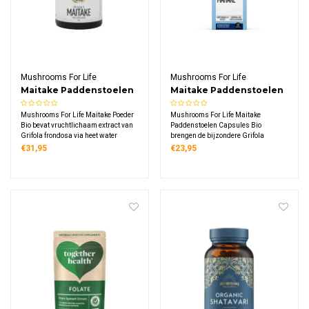
Mushrooms For Life
Mushrooms For Life
Maitake Paddenstoelen
Maitake Paddenstoelen
Poeder Bio
Capsules Bio
Mushrooms For Life Maitake Poeder
Mushrooms For Life Maitake
Bio bevat vruchtlichaam extract van
Paddenstoelen Capsules Bio
Grifola frondosa via heet water
brengen de bijzondere Grifola
extractie. Dit biologische supplement
frondosa paddenstoel in een
€31,95
€23,95
levert 1000 mg maitake extract per
praktische vorm, met 60 biologische
dagdosering, rijk aan D-fractie
vegetarische capsules die elk 400
polysacchariden. Vegan, glutenvrij.
mg puur Maitake
vruchtlichaamextract bevatten voor
dagelijks gebruik.