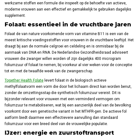
werkzame stoffen een formule die inspeelt op de behoefte van actieve,
moderne vrouwen aan een effectief en gemakkelijk te gebruiken dagelijks
supplement.
Folaat: essentieel in de vruchtbare jaren
Folaat de van nature voorkomende vorm van vitamine B11 is een van de
meest kritische voedingsstoffen voor vrouwen in de vruchtbare leeftijd. Het
draagt bij aan de normale celgroei en celdeling en is onmisbaar bij de
aanmaak van DNA en RNA. De Nederlandse Gezondheidsraad adviseert
vrouwen die zwanger willen worden of zijn dagelijks 400 microgram
foliumzuur of folaat te nemen, bij voorkeur al vier weken voor de conceptie
tot en met de twaalfde week van de zwangerschap.
Together Health Folate
levert folaat in de biologisch actieve
methylfolaatvorm een vorm die door het lichaam direct kan worden benut,
zonder de omzettingsstap die synthetisch foliumzuur vereist. Dit is
bijzonder relevant voor vrouwen met een verminderd vermogen om
foliumzuur te metaboliseren, wat bij een aanzienlijk deel van de bevolking
voorkomt door een genetische variant in het MTHFR-gen. De actieve fol
aatform biedt daarmee een effectievere aanvulling dan standaard
foliumzuur voor een breed deel van de vrouwelijke populatie.
IJzer: energie en zuurstoftransport