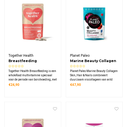
Together Health
Planet Paleo
Breastfeeding
Marine Beauty Collagen
Skin, Hair & Nails
Together Health Breastfeeding is een
Planet Paleo Marine Beauty Collagen
wholefood multivitamine speciaal
Skin, Hair & Nails combineert
voor de periode van borstvoeding, met
duurzaam viscollageen van wild
ijzer, B12, magnesium, jodium en
gevangen witvis met vitamine C,
€24,90
€47,90
vitamine D3 uit natuurlijke bronnen
biotine, zink en hyaluronzuur. Een
zoals algen en spinazie. Vegan,
voedzaam poeder met
plasticvrij verpakt en zacht voor de
aardbeismaak, verrijkt met
maag.
biologische superfoods.