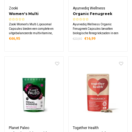
Zooki
Ayurvediq Wellness
Women's Multi
Organic Fenugreek
Liposomal Capsules
Capsules
Zooki Women's Multi Liposomal
Ayurvediq Wellness Organic
Capsules bieden een complete en
Fenugreek Capsules bevatten
uitgebalanceerde multivitamine,
biologische fenegriekzaden in een
speciaal geformuleerd voor de vrouw.
praktisch formaat van 120 capsules
€46,95
€16,99
€23,90
Elke dagdosering bevat een unieke
met 750 mg per capsule.
combinatie van hoogwaardige
vitaminen, mineralen, kruiden en
fytonutriënten.
Planet Paleo
Together Health