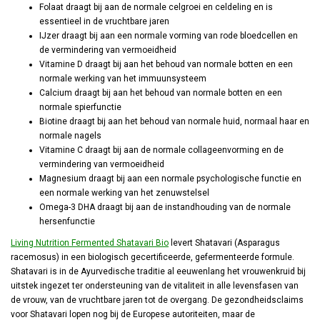
Folaat draagt bij aan de normale celgroei en celdeling en is
essentieel in de vruchtbare jaren
IJzer draagt bij aan een normale vorming van rode bloedcellen en
de vermindering van vermoeidheid
Vitamine D draagt bij aan het behoud van normale botten en een
normale werking van het immuunsysteem
Calcium draagt bij aan het behoud van normale botten en een
normale spierfunctie
Biotine draagt bij aan het behoud van normale huid, normaal haar en
normale nagels
Vitamine C draagt bij aan de normale collageenvorming en de
vermindering van vermoeidheid
Magnesium draagt bij aan een normale psychologische functie en
een normale werking van het zenuwstelsel
Omega-3 DHA draagt bij aan de instandhouding van de normale
hersenfunctie
Living Nutrition Fermented Shatavari Bio
levert Shatavari (Asparagus
racemosus) in een biologisch gecertificeerde, gefermenteerde formule.
Shatavari is in de Ayurvedische traditie al eeuwenlang het vrouwenkruid bij
uitstek ingezet ter ondersteuning van de vitaliteit in alle levensfasen van
de vrouw, van de vruchtbare jaren tot de overgang. De gezondheidsclaims
voor Shatavari lopen nog bij de Europese autoriteiten, maar de