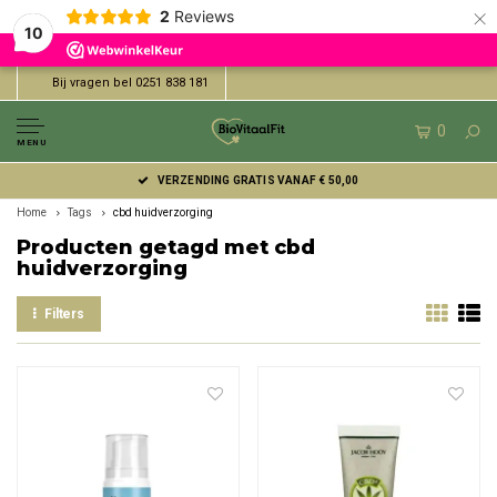
×
2
Reviews
10
Bij vragen bel 0251 838 181
0
MENU
VERZENDING GRATIS VANAF € 50,00
Home
Tags
cbd huidverzorging
Producten getagd met cbd
huidverzorging
Filters