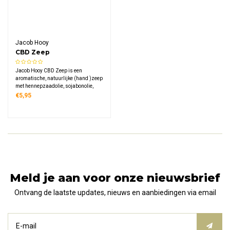
Jacob Hooy
CBD Zeep
Jacob Hooy CBD Zeep is een
aromatische, natuurlijke (hand )zeep
met hennepzaadolie, sojabonolie,
palmolie, kokosolie en
€5,95
kamferboomolie. De milde formule
reinigt de handen zacht en is
geschikt voor de gevoelige huid en
frequent dagelijks gebruik.
Meld je aan voor onze nieuwsbrief
Ontvang de laatste updates, nieuws en aanbiedingen via email