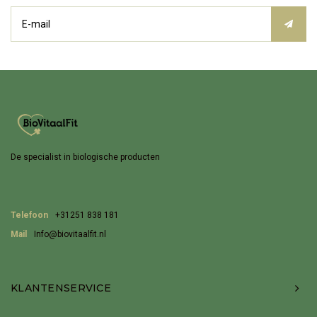
De specialist in biologische producten
Telefoon
+31251 838 181
Mail
Info@biovitaalfit.nl
KLANTENSERVICE