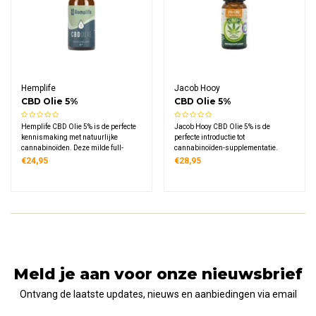
Hemplife
Jacob Hooy
CBD Olie 5%
CBD Olie 5%
Hemplife CBD Olie 5% is de perfecte
Jacob Hooy CBD Olie 5% is de
kennismaking met natuurlijke
perfecte introductie tot
cannabinoïden. Deze milde full-
cannabinoïden-supplementatie.
spectrum olie combineert
Deze full-spectrum olie combineert
€24,95
€28,95
hoogwaardig hennepextract met
hoogwaardig hennepextract met
koudgeperste hennepzaadolie,
koudgeperste hennepzaadolie in een
ideaal voor beginners en voor
gecertificeerd product van
dagelijks gebruik.
Nederlands' meest vertrouwde
kruidenmerk.
Meld je aan voor onze nieuwsbrief
Ontvang de laatste updates, nieuws en aanbiedingen via email