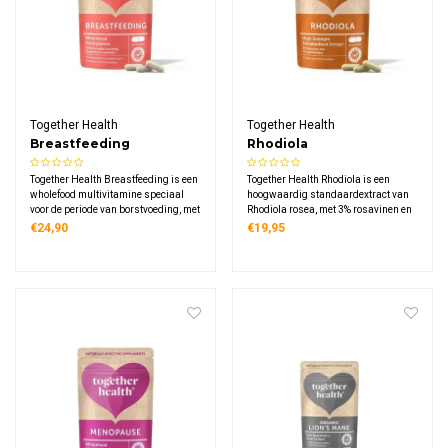
Together Health
Together Health
Breastfeeding
Rhodiola
Together Health Breastfeeding is een
Together Health Rhodiola is een
wholefood multivitamine speciaal
hoogwaardig standaardextract van
voor de periode van borstvoeding, met
Rhodiola rosea, met 3% rosavinen en
ijzer, B12, magnesium, jodium en
1% salidrosiden. Natuurlijk
€24,90
€19,95
vitamine D3 uit natuurlijke bronnen
geëxtraheerd, vegan en met
zoals algen en spinazie. Vegan,
plasticvrije, composteerbare
plasticvrij verpakt en zacht voor de
verpakking.
maag.