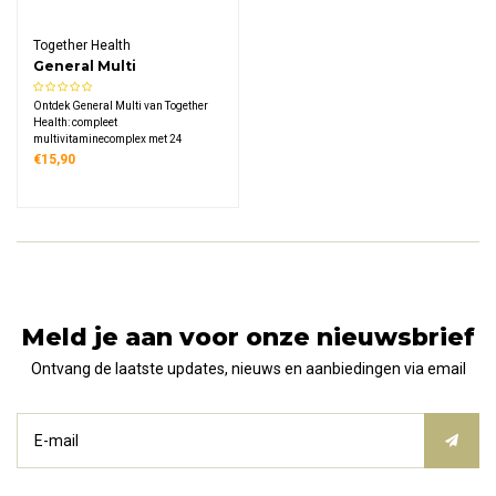
Together Health
General Multi
Ontdek General Multi van Together
Health: compleet
multivitaminecomplex met 24
vitamines en mineralen uit
€15,90
volwaardige voedingsbronnen zoals
gist, oceaanmineralen en
plantaardige ingrediënten,
veganistisch en duurzaam verpakt.
Meld je aan voor onze nieuwsbrief
Ontvang de laatste updates, nieuws en aanbiedingen via email