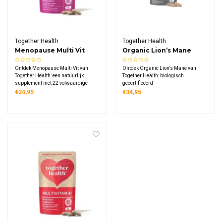
Together Health
Together Health
Menopause Multi Vit
Organic Lion’s Mane
Ontdek Menopause Multi Vit van
Ontdek Organic Lion's Mane van
Together Health: een natuurlijk
Together Health: biologisch
supplement met 22 volwaardige
gecertificeerd
vitamines, mineralen en
paddenstoelensupplement met
€24,95
€34,95
kruidenextracten zoals
1000mg extract per dagdosering,
ashwagandha en salie, verpakt in
verkregen via dual-extractie uit 100%
veganistische capsules en
vruchtlichamen, geschikt voor
duurzame materialen.
veganisten en verpakt in duurzaam
materiaal.