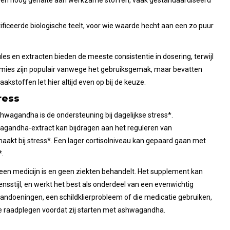
en hoog gehalte aan werkzame stoffen, vaak gestandaardiseerd
ficeerde biologische teelt, voor wie waarde hecht aan een zo puur
les en extracten bieden de meeste consistentie in dosering, terwijl
Gummies zijn populair vanwege het gebruiksgemak, maar bevatten
kstoffen let hier altijd even op bij de keuze.
ress
wagandha is de ondersteuning bij dagelijkse stress*.
gandha-extract kan bijdragen aan het reguleren van
aakt bij stress*. Een lager cortisolniveau kan gepaard gaan met
*.
een medicijn is en geen ziekten behandelt. Het supplement kan
nsstijl, en werkt het best als onderdeel van een evenwichtig
ndoeningen, een schildklierprobleem of die medicatie gebruiken,
e raadplegen voordat zij starten met ashwagandha.