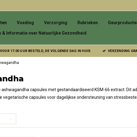
ten
Voeding
Verzorging
Rubrieken
Geurproducte
s & Informatie over Natuurlijke Gezondheid
VOOR 17.00 UUR BESTELD, DE VOLGENDE DAG IN HUIS
VERZENDING GRAT
hwagandha
andha
 ashwagandha capsules met gestandaardiseerd KSM-66 extract. Dit adapt
ke vegetarische capsules voor dagelijkse ondersteuning van stressbeste