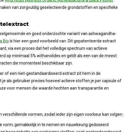
 de
Ayurvediq Wellness Organic Ashwagandha & Black Pepper
 maken van zorgvuldig geselecteerde grondstoffen en specifieke
elextract
veelgenoemde en goed onderzochte variant van ashwagandha-
a Bio
is hier een goed voorbeeld van. Dit gepatenteerde extract
ant, via een proces dat het volledige spectrum van actieve
rd op minimaal 5% withanolides en geldt als een van de meest
racten die momenteel beschikbaar zijn.
of een niet-gestandaardiseerd extract zit hem in de
je als gebruiker precies hoeveel actieve stoffen je per capsule of
 keuze voor mensen die waarde hechten aan transparantie en
verschillende vormen, zodat ieder zijn eigen voorkeur kan volgen:
he vorm; gemakkelijk in te nemen en nauwkeurig gedoseerd