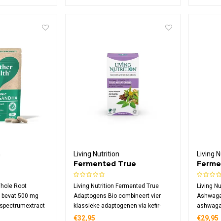
en HACCP-normen en verpakt in een
schisand
herbruikbaar glazen potje.
verpakt 
materiaa
h
Living Nutrition
Living N
Fermented True
Ferme
a Bio
Adaptogens Bio
Bio
Whole Root
Living Nutrition Fermented True
Living N
 bevat 500 mg
Adaptogens Bio combineert vier
Ashwaga
 spectrumextract
klassieke adaptogenen via kefir-
ashwagan
% withanoliden.
kombucha fermentatie. Deze
kombucha
€32,95
€29,95