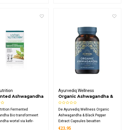
ra, veganistisch en
veganistische capsules en
in composteerbaar
duurzame materialen.
l.
utrition
Ayurvediq Wellness
nted Ashwagandha
Organic Ashwagandha &
Black Pepper Extract
Capsules
utrition Fermented
De Ayurvediq Wellness Organic
ndha Bio transformeert
Ashwagandha & Black Pepper
dha wortel via kefir-
Extract Capsules bevatten
 fermentatie. Dit
biologische ashwagandha en
€23,95