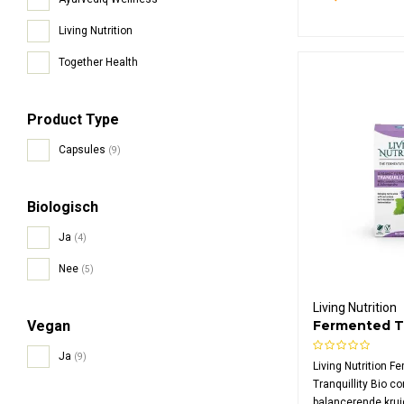
Deze biologische
Rajasthan is vegan
Living Nutrition
toevoegingen en g
plasticvrije comp
Together Health
verpakking.
Product Type
Capsules
(9)
Biologisch
Ja
(4)
Nee
(5)
Living Nutrition
Vegan
Fermented Tr
Bio
Ja
(9)
Living Nutrition F
Tranquillity Bio c
balancerende kruid