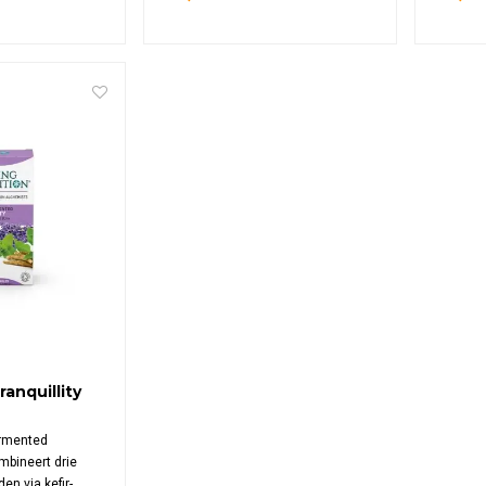
 ashwagandha uit
biologische formule bevat rode
biologis
, vrij van
ginseng, ashwagandha, heilige
mg gefe
eleverd in
basilicum en rhodiola, rijk aan
per dagd
osteerbare
enzymen en microflora.
withano
microflor
anquillity
ermented
ombineert drie
en via kefir-