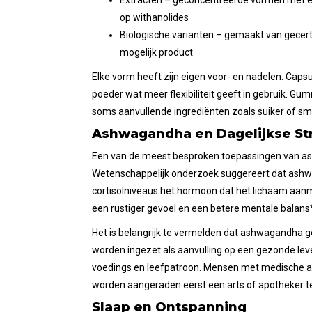
Extracten – geconcentreerde vormen met e
op withanolides
Biologische varianten – gemaakt van gecerti
mogelijk product
Elke vorm heeft zijn eigen voor- en nadelen. Capsu
poeder wat meer flexibiliteit geeft in gebruik. 
soms aanvullende ingrediënten zoals suiker of smaa
Ashwagandha en Dagelijkse St
Een van de meest besproken toepassingen van ash
Wetenschappelijk onderzoek suggereert dat ashwa
cortisolniveaus het hormoon dat het lichaam aanm
een rustiger gevoel en een betere mentale balans
Het is belangrijk te vermelden dat ashwagandha g
worden ingezet als aanvulling op een gezonde leve
voedings en leefpatroon. Mensen met medische aa
worden aangeraden eerst een arts of apotheker t
Slaap en Ontspanning