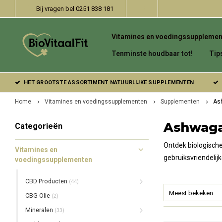
Bij vragen bel 0251 838 181
Vitamines en voedingssupplemen
Tenminste houdbaar tot!
Tip
HET GROOTSTE ASSORTIMENT NATUURLIJKE SUPPLEMENTEN
Home
Vitamines en voedingssupplementen
Supplementen
As
Ashwag
Categorieën
Ontdek biologische
Vitamines en
gebruiksvriendelij
voedingssupplementen
CBD Producten
(44)
Meest bekeken
CBG Olie
(2)
Mineralen
(33)