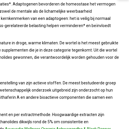
tuaties*. Adaptogenen bevorderen de homeostase het vermogen
 zowel de mentale als de lichamelijke weerbaarheid
kernkenmerken van een adaptogeen: het is veilig bij normaal
ess-gerelateerde belasting helpen verminderen* en beïnvloedt
n nature in droge, warme klimaten. De wortel is het meest gebruikte
 supplementen die je in deze categorie tegenkomt. Uit die wortel
olides gewonnen, die verantwoordelijk worden gehouden voor de
enstelling van zijn actieve stoffen. De meest bestudeerde groep
in wetenschappelijk onderzoek uitgebreid zijn onderzocht op hun
 withaferin A en andere bioactieve componenten die samen een
ement en per extractmethode. Hoogwaardige extracten zijn
anolides dikwijls rond de 5% om consistentie en