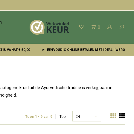
n
0
IS VANAF € 50,00
EENVOUDIG ONLINE BETALEN MET IDEAL | WERO
ogene kruid uit de Ayurvedische traditie is verkrijgbaar in
ndigheid.
24
Toon 1 - 9 van 9
Toon: