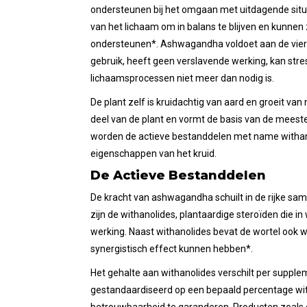
ondersteunen bij het omgaan met uitdagende si
van het lichaam om in balans te blijven en kunnen
ondersteunen*. Ashwagandha voldoet aan de vier 
gebruik, heeft geen verslavende werking, kan str
lichaamsprocessen niet meer dan nodig is.
De plant zelf is kruidachtig van aard en groeit va
deel van de plant en vormt de basis van de meeste
worden de actieve bestanddelen met name withan
eigenschappen van het kruid.
De Actieve Bestanddelen
De kracht van ashwagandha schuilt in de rijke sam
zijn de withanolides, plantaardige steroïden die 
werking. Naast withanolides bevat de wortel ook
synergistisch effect kunnen hebben*.
Het gehalte aan withanolides verschilt per suppl
gestandaardiseerd op een bepaald percentage with