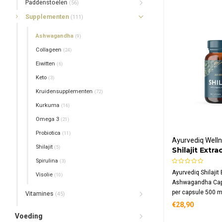
Paddenstoelen
(56)
Supplementen
(111)
Ashwagandha
(9)
Collageen
(24)
Eiwitten
(6)
Keto
(3)
Kruidensupplementen
(72)
Kurkuma
(16)
Omega 3
(21)
Probiotica
(11)
Ayurvediq Well
Shilajit
(5)
Shilajit Extra
Ashwagandh
Spirulina
(3)
Ayurvediq Shilajit 
Visolie
(10)
Ashwagandha Cap
per capsule 500 mg
Vitamines
(45)
en 50 mg biologi
€28,90
ashwagandha
Voeding