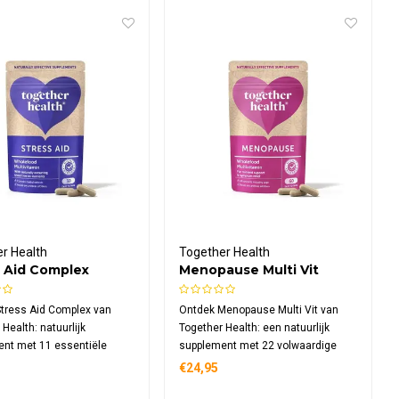
r Health
Together Health
s Aid Complex
Menopause Multi Vit
tress Aid Complex van
Ontdek Menopause Multi Vit van
Health: natuurlijk
Together Health: een natuurlijk
nt met 11 essentiële
supplement met 22 volwaardige
s en mineralen, versterkt
vitamines, mineralen en
€24,95
ptogene kruiden
kruidenextracten zoals
ndha, rhodiola en
ashwagandha en salie, verpakt in