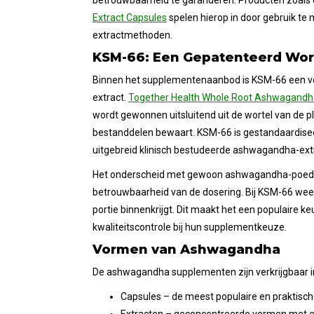
betrouwbaarheid te garanderen. Producten zoals
Extract Capsules
spelen hierop in door gebruik te
extractmethoden.
KSM-66: Een Gepatenteerd Wort
Binnen het supplementenaanbod is KSM-66 een 
extract.
Together Health Whole Root Ashwagandh
wordt gewonnen uitsluitend uit de wortel van de pl
bestanddelen bewaart. KSM-66 is gestandaardisee
uitgebreid klinisch bestudeerde ashwagandha-ext
Het onderscheid met gewoon ashwagandha-poeder 
betrouwbaarheid van de dosering. Bij KSM-66 weet 
portie binnenkrijgt. Dit maakt het een populaire
kwaliteitscontrole bij hun supplementkeuze.
Vormen van Ashwagandha
De ashwagandha supplementen zijn verkrijgbaar in 
Capsules – de meest populaire en praktisc