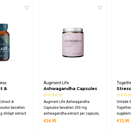
ness
Augment Life
Togethe
ct &
Ashwagandha Capsules
Stres
a Capsules
Extract &
Augment Life Ashwagandha
Ontdek S
sules bevatten
Capsules bevatten 200 mg
Together 
 shilajit extract
ashwagandha-extract per capsule,
suppleme
sche
gestandaardiseerd op meer dan 5%
vitamine
€24,95
€13,95
withanoliden. De capsules zijn
met ada
vegan, geproduceerd volgens GMP-
ashwaga