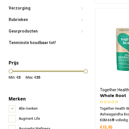
Verzorging
Rubrieken
Geurproducten
Tenminste houdbaar tot!
Prijs
Min: €
0
Max: €
35
Together Healt
Whole Root
Merken
Ashwagandh
Together Health 
Alle merken
Ashwagandha Bio
Augment Life
KSM-66® volledig
per capsule met 5
€15,95
Ayurvediq Wellness